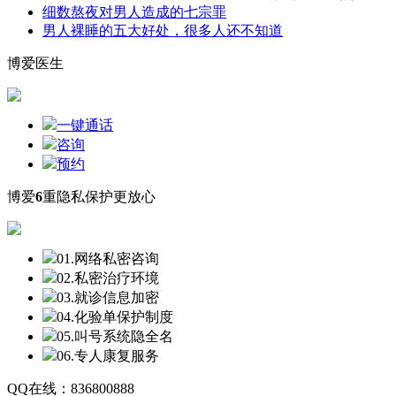
细数熬夜对男人造成的七宗罪
男人裸睡的五大好处，很多人还不知道
博爱医生
一键通话
咨询
预约
博爱
6
重隐私保护更放心
01.网络私密咨询
02.私密治疗环境
03.就诊信息加密
04.化验单保护制度
05.叫号系统隐全名
06.专人康复服务
QQ在线：836800888