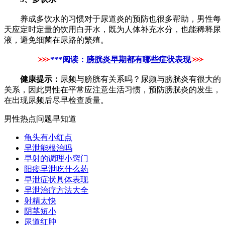
养成多饮水的习惯对于尿道炎的预防也很多帮助，男性每
天应定时定量的饮用白开水，既为人体补充水分，也能稀释尿
液，避免细菌在尿路的繁殖。
***阅读：
膀胱炎早期都有哪些症状表现
健康提示：
尿频与膀胱有关系吗？尿频与膀胱炎有很大的
关系，因此男性在平常应注意生活习惯，预防膀胱炎的发生，
在出现尿频后尽早检查质量。
男性热点问题早知道
龟头有小红点
早泄能根治吗
早射的调理小窍门
阳痿早泄吃什么药
早泄症状具体表现
早泄治疗方法大全
射精太快
阴茎短小
尿道红肿