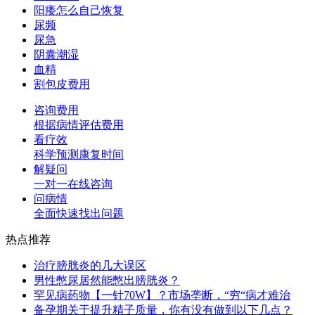
阳痿怎么自己恢复
尿频
尿急
阴囊潮湿
血精
割包皮费用
咨询费用
根据病情评估费用
看疗效
科学预测康复时间
解疑问
一对一在线咨询
问病情
全面快速找出问题
热点推荐
治疗膀胱炎的几大误区
男性憋尿居然能憋出膀胱炎？
罕见病药物【一针70W】？市场垄断，“穷“病才难治
备孕期关于提升精子质量，你有没有做到以下几点？