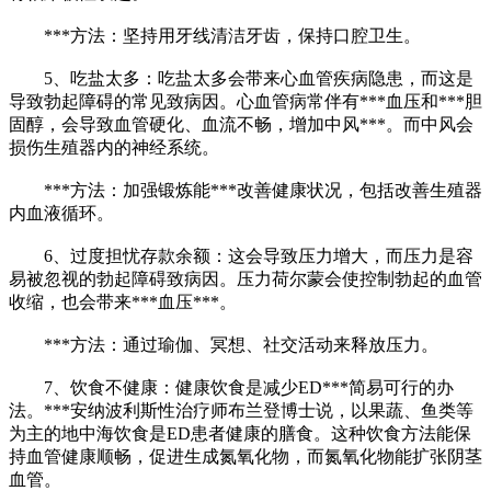
***方法：坚持用牙线清洁牙齿，保持口腔卫生。
5、吃盐太多：吃盐太多会带来心血管疾病隐患，而这是
导致勃起障碍的常见致病因。心血管病常伴有***血压和***胆
固醇，会导致血管硬化、血流不畅，增加中风***。而中风会
损伤生殖器内的神经系统。
***方法：加强锻炼能***改善健康状况，包括改善生殖器
内血液循环。
6、过度担忧存款余额：这会导致压力增大，而压力是容
易被忽视的勃起障碍致病因。压力荷尔蒙会使控制勃起的血管
收缩，也会带来***血压***。
***方法：通过瑜伽、冥想、社交活动来释放压力。
7、饮食不健康：健康饮食是减少ED***简易可行的办
法。***安纳波利斯性治疗师布兰登博士说，以果蔬、鱼类等
为主的地中海饮食是ED患者健康的膳食。这种饮食方法能保
持血管健康顺畅，促进生成氮氧化物，而氮氧化物能扩张阴茎
血管。