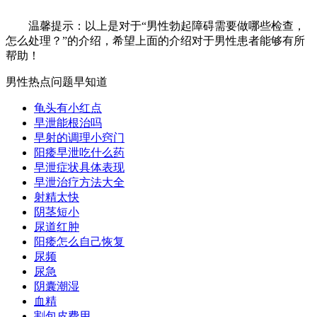
温馨提示：以上是对于“男性勃起障碍需要做哪些检查，
怎么处理？”的介绍，希望上面的介绍对于男性患者能够有所
帮助！
男性热点问题早知道
龟头有小红点
早泄能根治吗
早射的调理小窍门
阳痿早泄吃什么药
早泄症状具体表现
早泄治疗方法大全
射精太快
阴茎短小
尿道红肿
阳痿怎么自己恢复
尿频
尿急
阴囊潮湿
血精
割包皮费用