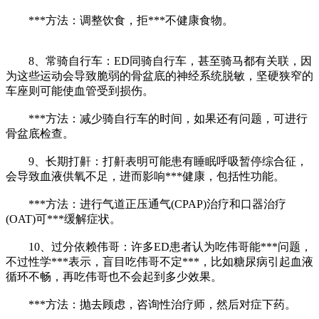
***方法：调整饮食，拒***不健康食物。
8、常骑自行车：ED同骑自行车，甚至骑马都有关联，因
为这些运动会导致脆弱的骨盆底的神经系统脱敏，坚硬狭窄的
车座则可能使血管受到损伤。
***方法：减少骑自行车的时间，如果还有问题，可进行
骨盆底检查。
9、长期打鼾：打鼾表明可能患有睡眠呼吸暂停综合征，
会导致血液供氧不足，进而影响***健康，包括性功能。
***方法：进行气道正压通气(CPAP)治疗和口器治疗
(OAT)可***缓解症状。
10、过分依赖伟哥：许多ED患者认为吃伟哥能***问题，
不过性学***表示，盲目吃伟哥不定***，比如糖尿病引起血液
循环不畅，再吃伟哥也不会起到多少效果。
***方法：抛去顾虑，咨询性治疗师，然后对症下药。