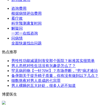
咨询费用
根据病情评估费用
看疗效
科学预测康复时间
解疑问
一对一在线咨询
问病情
全面快速找出问题
热点推荐
男性性功能减退到淮安那个医院？标准其实很简单
男人忽然对性生活没有兴趣是怎么了？
罕见病药物【一针70W】？市场垄断，“穷“病才难治
备孕期关于提升精子质量，你有没有做到以下几点？
细数熬夜对男人造成的七宗罪
男人裸睡的五大好处，很多人还不知道
博爱医生