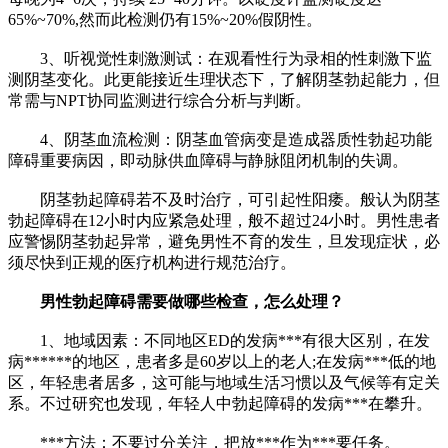
65%~70%,然而此检测仍有15%~20%假阴性。
3、听视觉性刺激测试：在观看性行为录相的性刺激下监
测阴茎变化。此更能接近生理状态下，了解阴茎勃起能力，但
常需与NPT协同监测进行综合分析与判断。
4、阴茎血流检测：阴茎血管病变是造成器质性勃起功能
障碍重要病因，即动脉供血障碍与静脉阻闭机制的失调。
阴茎勃起障碍若不及时治疗，可引起性阳痿。般认为阴茎
勃起障碍在12小时内应紧急处理，般不超过24小时。男性患者
应警惕阴茎勃起异常，避免男性不育的发生，旦发现症状，必
须尽快到正规的医疗机构进行规范治疗。
男性勃起障碍需要做哪些检查，怎么处理？
1、地域因素：不同地区ED的发病***有很大区别，在发
病******的地区，患者多是60岁以上的老人;在发病***低的地
区，年轻患者居多，这可能与地域生活习惯以及气候等有定关
系。不过研究也发现，年轻人中勃起障碍的发病***在攀升。
***方法：不要过分关注，把放***作为***要任务。