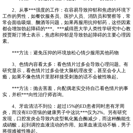
2、从事***强度的工作：在容易导致抑郁和焦虑的环境下
工作的男性，如餐饮服务员、医护人员、消防员和警察等，常
常会面临吸烟、酗酒等问题，如果再服用抗抑郁药，这些因素
都会增加勃起障碍的***。***威得恩大学人类性学研究中心教
授贾斯汀博士表示，焦虑和抑郁是导致勃起障碍的主要心理因
素。
***方法：避免压抑的环境放松心情少服用其他药物
3、色情内容看太多：看色情片过多会导致心理问题。有
研究显示，看色情片过多会使大脑机理改变，甚至会令人上
瘾，如果不像色情片里那样接受刺激的话不会被性唤起。
***方法：抛去害羞，向配偶老实交待自己看色情片的事
实，并积***向性治疗师咨询。
4、牙齿清洁不到位：超过15%的ED患者同时患有牙周
炎，而没有ED苦恼的健康男子中这比***仅为2%。另有研究
发现，口腔发炎会导致内皮型氧化氮合酶减少，而这种酶能生
成硝酸，起到调控血液流动的作用。如果血液流动不畅，男子
将很难被性唤起。