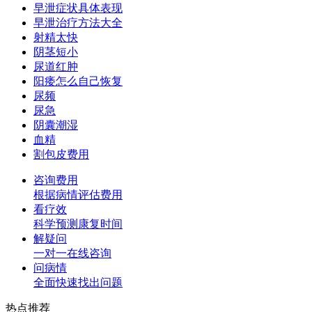
早泄症状具体表现
早泄治疗方法大全
射精太快
阴茎短小
尿道红肿
阳痿怎么自己恢复
尿频
尿急
阴囊潮湿
血精
割包皮费用
咨询费用
根据病情评估费用
看疗效
科学预测康复时间
解疑问
一对一在线咨询
问病情
全面快速找出问题
热点推荐