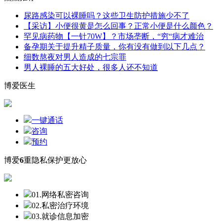
尿路感染可以裸睡吗？这些卫生防护措施少不了
【采访】小便很黄是怎么回事？正常小便是什么颜色？
罕见病药物【一针70W】？市场垄断，“穷“病才难治
备孕期关于提升精子质量，你有没有做到以下几点？
细数熬夜对男人造成的七宗罪
男人裸睡的五大好处，很多人还不知道
博爱医生
一键通话
咨询
预约
博爱
6
重隐私保护更放心
01.网络私密咨询
02.私密治疗环境
03.就诊信息加密